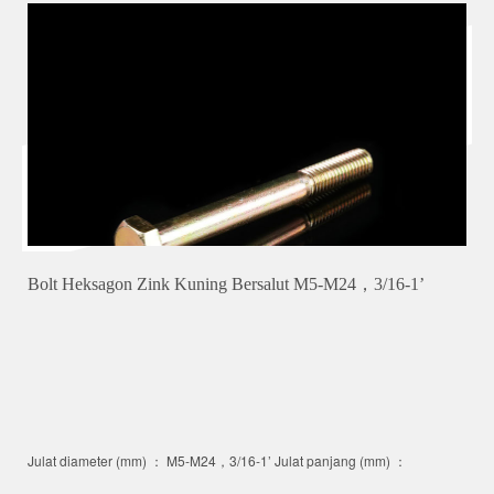
Bolt Heksagon Zink Kuning Bersalut M5-M24，3/16-1’
Julat diameter (mm) ： M5-M24，3/16-1’ Julat panjang (mm) ：