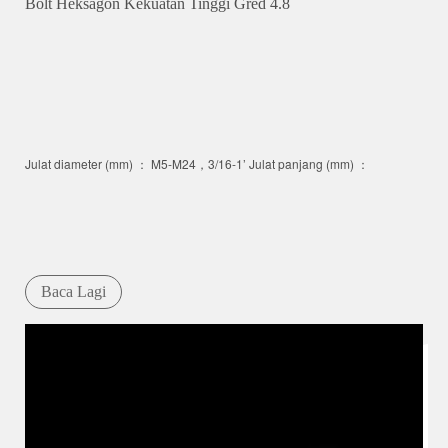
Bolt Heksagon Kekuatan Tinggi Gred 4.8
Julat diameter (mm) ： M5-M24，3/16-1’ Julat panjang (mm) ：
Baca Lagi