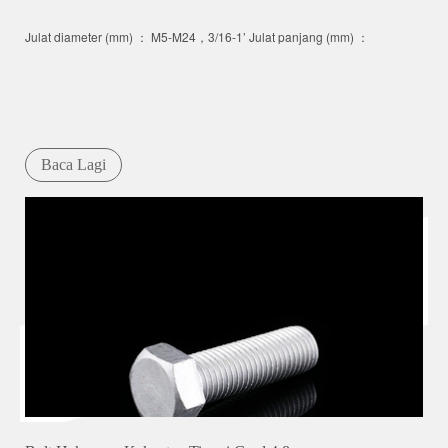
Julat diameter (mm) ： M5-M24，3/16-1’ Julat panjang (mm) ：
Baca Lagi