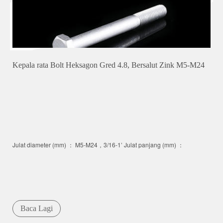
Kepala rata Bolt Heksagon Gred 4.8, Bersalut Zink M5-M24
Julat diameter (mm) ： M5-M24，3/16-1’ Julat panjang (mm) ：
Baca Lagi