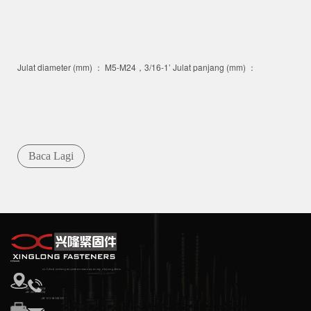
Julat diameter (mm) ： M5-M24，3/16-1’ Julat panjang (mm) ：
Baca Lagi
KENALAN
No.3, Third Jincheng RD, Qinshan Town, Haiyan City, Zhejiang, China
+86-18857388306
+86-18857388302
+86 573-86582333